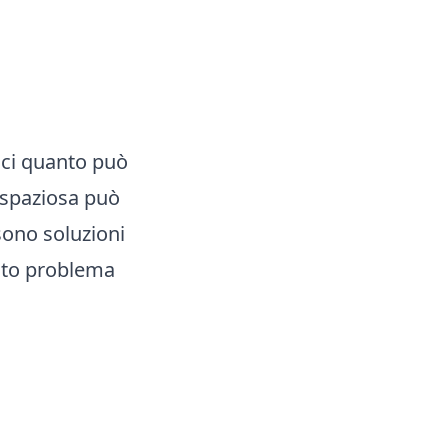
sci quanto può
e spaziosa può
sono soluzioni
esto problema