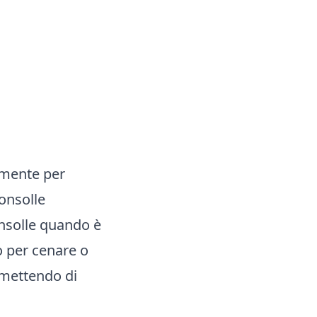
amente per
Consolle
onsolle quando è
o per cenare o
rmettendo di