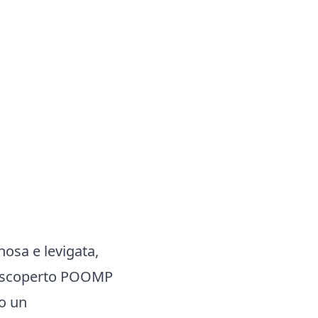
osa e levigata,
er scoperto POOMP
to un