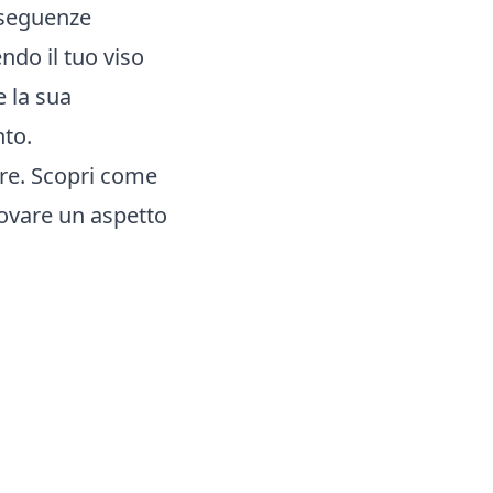
nseguenze
ndo il tuo viso
e la sua
nto.
ire. Scopri come
rovare un aspetto