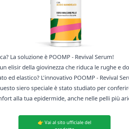
cca? La soluzione è POOMP - Revival Serum!
i un elisir della giovinezza che riduca le rughe e do
ato ed elastico? L'innovativo POOMP - Revival Se
uesto siero speciale è stato studiato per conferir
ort alla tua epidermide, anche nelle pelli più ari
👉 Vai al sito ufficiale del