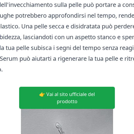
dell'invecchiamento sulla pelle può portare a co
rughe potrebbero approfondirsi nel tempo, rende
astico. Una pelle secca e disidratata può perder
idezza, lasciandoti con un aspetto stanco e spe
la tua pelle subisca i segni del tempo senza reag
erum può aiutarti a rigenerare la tua pelle e rit
.
👉 Vai al sito ufficiale del
prodotto