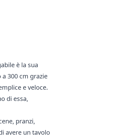
abile è la sua
no a 300 cm grazie
semplice e veloce.
o di essa,
cene, pranzi,
 di avere un tavolo