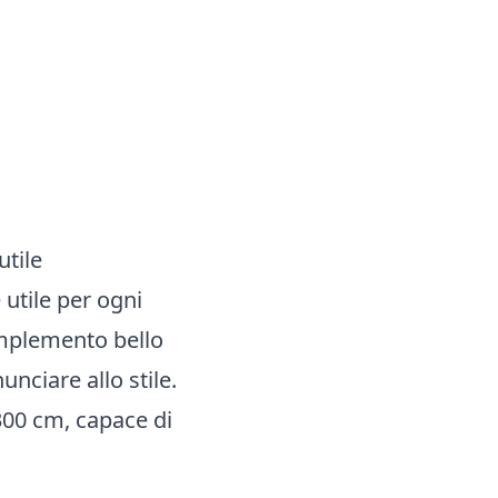
utile
utile per ogni
omplemento bello
unciare allo stile.
300 cm, capace di