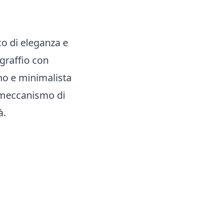
co di eleganza e
graffio con
rno e minimalista
n meccanismo di
à.