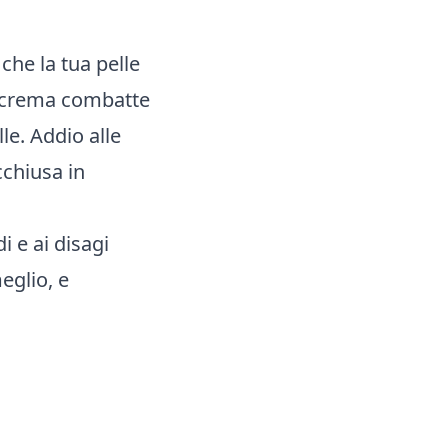
he la tua pelle
ta crema combatte
le. Addio alle
cchiusa in
i e ai disagi
eglio, e