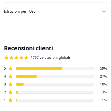
Istruzioni per l'Uso
Recensioni clienti
1767
valutazioni globali
4.8 su 5 stelle
Stelle recensioni
Recensioni clienti
5
59
%
Stelle recensioni
4
27
%
Stelle recensioni
3
10
%
Stelle recensioni
2
3
%
Stelle recensioni
1
1
%