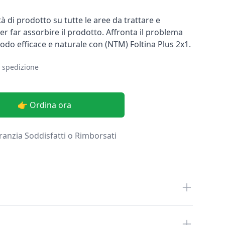
 di prodotto su tutte le aree da trattare e
 far assorbire il prodotto. Affronta il problema
modo efficace e naturale con (NTM) Foltina Plus 2x1.
a spedizione
👉 Ordina ora
anzia Soddisfatti o Rimborsati
E1_1532506026