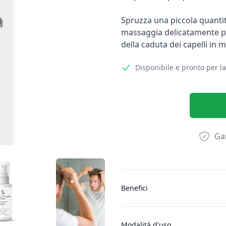
Spruzza una piccola quantità
massaggia delicatamente per
della caduta dei capelli in 
Disponibile e pronto per l
Gar
Altre informazioni
532503433
B2405736E448DCA24718_1532506026
5-4316_6829B7EABDFC822123DDD5594633D906_1532506026
36-4316_A5E3F28EC36DA228F437E939468702
Benefici
Modalità d'uso