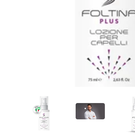
33-16_334021729584168F20099EE82169525A_1
34-4316_7EA53EDF1092
3