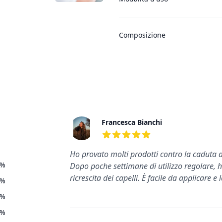
_1532506026
Composizione
Recensioni recenti
Francesca Bianchi
5
su 5 stelle
Ho provato molti prodotti contro la caduta de
%
Dopo poche settimane di utilizzo regolare, 
ricrescita dei capelli. È facile da applicare e l
%
%
%