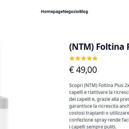
Homepage
Negozio
Blog
(NTM) Foltina 
Recensioni
5
out of 5 stars
€ 49,00
Informazioni prodotto
Descrizione
Scopri (NTM) Foltina Plus 2x1
capelli e riattivare la ricr
dei capelli e, grazie alla p
garantisce la ricrescita anc
costosi trapianti o utilizz
confezione spray rende facil
i capelli sempre puliti.