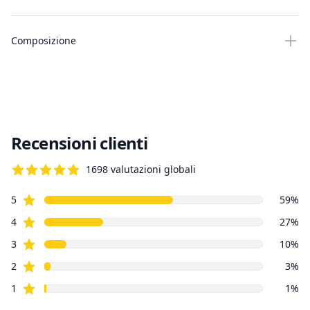
Composizione
Recensioni clienti
1698
valutazioni globali
4.8 su 5 stelle
Stelle recensioni
Recensioni clienti
5
59
%
Stelle recensioni
4
27
%
Stelle recensioni
3
10
%
Stelle recensioni
2
3
%
Stelle recensioni
1
1
%