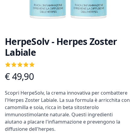
HerpeSolv - Herpes Zoster
Labiale
Recensioni
5
out of 5 stars
€ 49,90
Informazioni prodotto
Descrizione
Scopri HerpeSolv, la crema innovativa per combattere
l'Herpes Zoster Labiale. La sua formula è arricchita con
camomilla e soia, ricca in beta sitosterolo
immunostimolante naturale. Questi ingredienti
aiutano a placare l'infiammazione e prevengono la
diffusione dell'herpes.