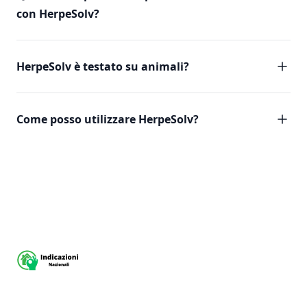
con HerpeSolv?
HerpeSolv è testato su animali?
Come posso utilizzare HerpeSolv?
Footer