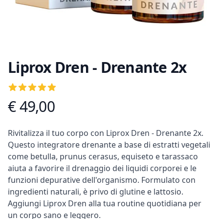
Liprox Dren - Drenante 2x
Recensioni
5
out of 5 stars
€ 49,00
Informazioni prodotto
Descrizione
Rivitalizza il tuo corpo con Liprox Dren - Drenante 2x.
Questo integratore drenante a base di estratti vegetali
come betulla, prunus cerasus, equiseto e tarassaco
aiuta a favorire il drenaggio dei liquidi corporei e le
funzioni depurative dell'organismo. Formulato con
ingredienti naturali, è privo di glutine e lattosio.
Aggiungi Liprox Dren alla tua routine quotidiana per
un corpo sano e leggero.