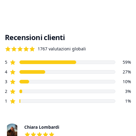
Recensioni clienti
1767
valutazioni globali
4.8 su 5 stelle
Stelle recensioni
Recensioni clienti
5
59
%
Stelle recensioni
4
27
%
Stelle recensioni
3
10
%
Stelle recensioni
2
3
%
Stelle recensioni
1
1
%
Recensioni recenti
Chiara Lombardi