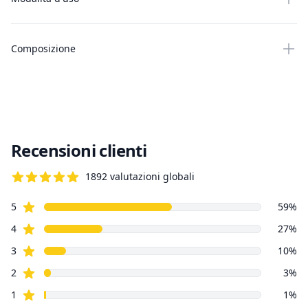
Composizione
Recensioni clienti
1892
valutazioni globali
4.8 su 5 stelle
Stelle recensioni
Recensioni clienti
5
59
%
Stelle recensioni
4
27
%
Stelle recensioni
3
10
%
Stelle recensioni
2
3
%
Stelle recensioni
1
1
%