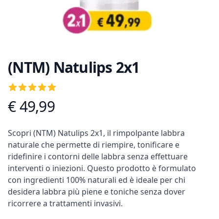
(NTM) Natulips 2x1
Recensioni
5
out of 5 stars
€ 49,99
Informazioni prodotto
Descrizione
Scopri (NTM) Natulips 2x1, il rimpolpante labbra
naturale che permette di riempire, tonificare e
ridefinire i contorni delle labbra senza effettuare
interventi o iniezioni. Questo prodotto è formulato
con ingredienti 100% naturali ed è ideale per chi
desidera labbra più piene e toniche senza dover
ricorrere a trattamenti invasivi.