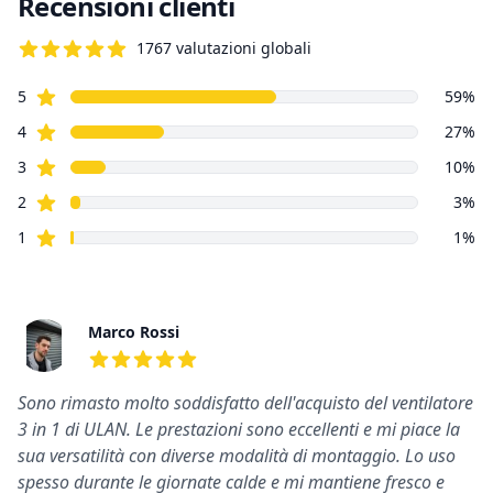
Recensioni clienti
1767
valutazioni globali
4.8 su 5 stelle
Stelle recensioni
Recensioni clienti
5
59
%
Stelle recensioni
4
27
%
Stelle recensioni
3
10
%
Stelle recensioni
2
3
%
Stelle recensioni
1
1
%
Recensioni recenti
Marco Rossi
5
su 5 stelle
Sono rimasto molto soddisfatto dell'acquisto del ventilatore
3 in 1 di ULAN. Le prestazioni sono eccellenti e mi piace la
sua versatilità con diverse modalità di montaggio. Lo uso
spesso durante le giornate calde e mi mantiene fresco e